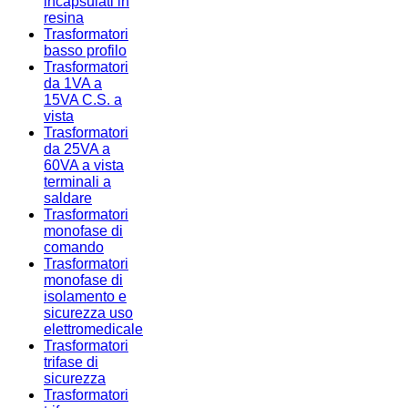
incapsulati in
resina
Trasformatori
basso profilo
Trasformatori
da 1VA a
15VA C.S. a
vista
Trasformatori
da 25VA a
60VA a vista
terminali a
saldare
Trasformatori
monofase di
comando
Trasformatori
monofase di
isolamento e
sicurezza uso
elettromedicale
Trasformatori
trifase di
sicurezza
Trasformatori