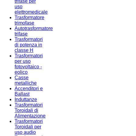
trifase per
uso
elettromedicale
Trasformatore
trimofase
Autotrasformatore
trifase
Trasformatori
di potenza in
classe H
Trasformatori
per uso
fotovoltaico -
eolico
Casse
metalliche
Accenditori e
Ballast
Induttanze
Trasformatori
Toroidali di
Alimentazione
Trasformatori
Toroidali per
uso audio